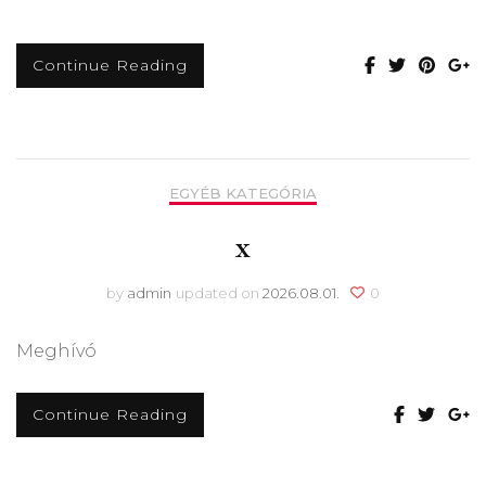
Continue Reading
EGYÉB KATEGÓRIA
x
by
admin
updated on
2026.08.01.
0
Meghívó
Continue Reading