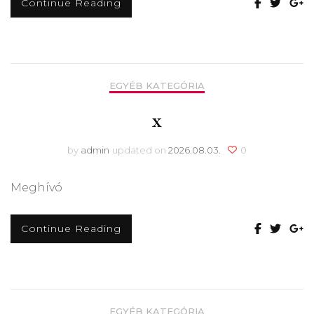
Continue Reading
EGYÉB KATEGÓRIA
x
by
admin
updated on
2026.08.03.
0
Meghívó
Continue Reading
EGYÉB KATEGÓRIA