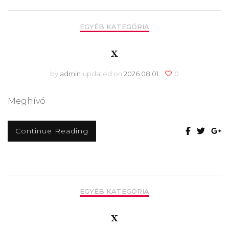
EGYÉB KATEGÓRIA
x
by
admin
updated on
2026.08.01.
0
Meghívó
Continue Reading
EGYÉB KATEGÓRIA
x