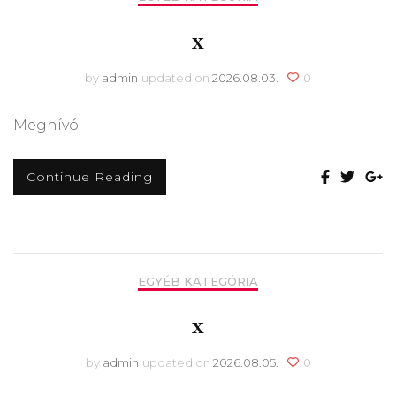
x
by
admin
updated on
2026.08.03.
0
Meghívó
Continue Reading
EGYÉB KATEGÓRIA
x
by
admin
updated on
2026.08.05.
0