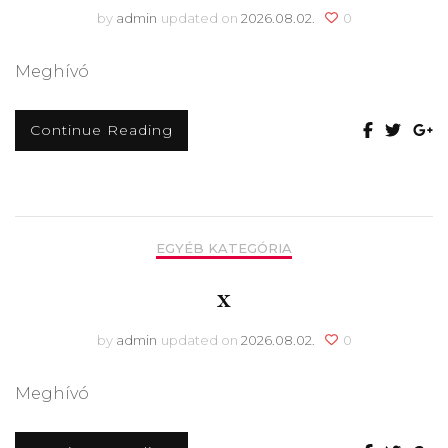
by
admin
updated on
2026.08.02.
0
Meghívó
Continue Reading
EGYÉB KATEGÓRIA
x
by
admin
updated on
2026.08.02.
0
Meghívó