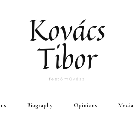
Kovács
Tibor
festőművész
ons
Biography
Opinions
Media