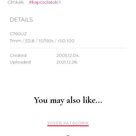
Címkék:
#kapcsolatok-1
DETAILS
C760UZ
7mm
/
ƒ/2.8
/
10/150s
/
ISO 100
Created
2005.12.04.
Uploaded
2021.12.28.
Post
Navigation
You may also like...
EGYÉB KATEGÓRIA
x