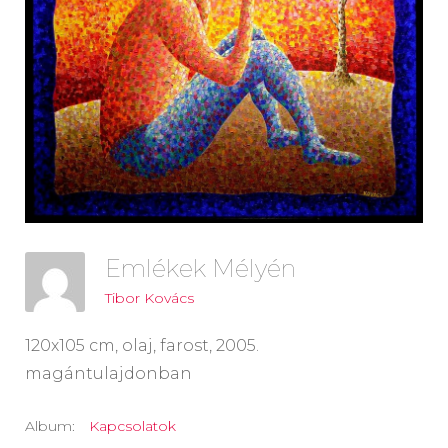
Emlékek Mélyén
Tibor Kovács
120x105 cm, olaj, farost, 2005.
magántulajdonban
Album:
Kapcsolatok