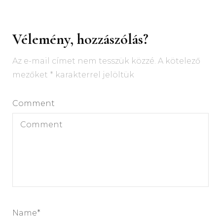
Vélemény, hozzászólás?
Az e-mail címet nem tesszük közzé.
A kötelező
mezőket
*
karakterrel jelöltük
Comment
Name
*