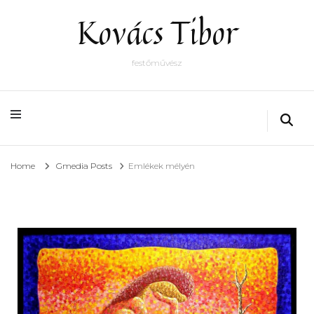
Kovács Tibor
festőművész
Home
Gmedia Posts
Emlékek mélyén