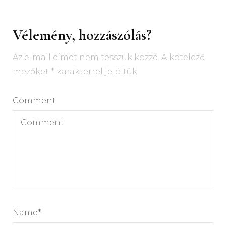
Vélemény, hozzászólás?
Az e-mail címet nem tesszük közzé.
A kötelező
mezőket
*
karakterrel jelöltük
Comment
Name
*