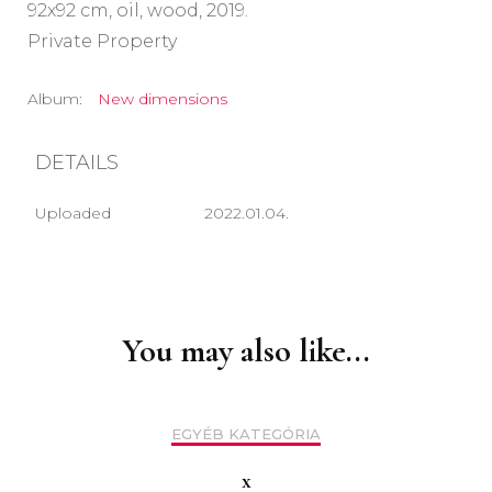
92x92 cm, oil, wood, 2019.
Private Property
Album:
New dimensions
DETAILS
Uploaded
2022.01.04.
Post
Navigation
You may also like...
EGYÉB KATEGÓRIA
x