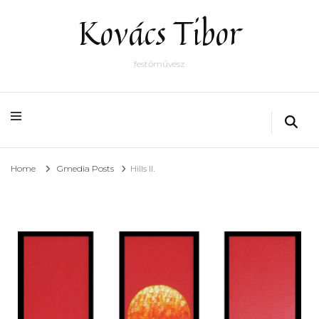
Kovács Tibor
festőművész
Home
Gmedia Posts
Hills II.