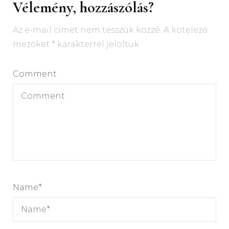
Vélemény, hozzászólás?
Az e-mail címet nem tesszük közzé.
A kötelező
mezőket
*
karakterrel jelöltük
Comment
Name
*