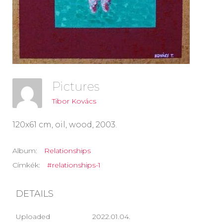
Pictures
Tibor Kovács
120x61 cm, oil, wood, 2003.
Album:
Relationships
Címkék:
#relationships-1
DETAILS
Uploaded
2022.01.04.