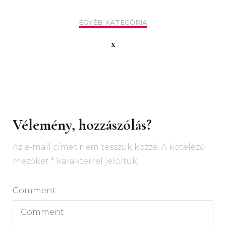
EGYÉB KATEGÓRIA
x
Vélemény, hozzászólás?
Az e-mail címet nem tesszük közzé.
A kötelező
mezőket
*
karakterrel jelöltük
Comment