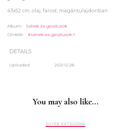
43x52 cm, olaj, farost, magántulajdonban
Album:
Színek és gesztusok
Címkék:
#szinek-es-gesztusok-1
DETAILS
Uploaded
2021.12.28.
Post
Navigation
You may also like...
EGYÉB KATEGÓRIA