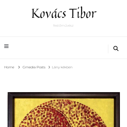
Kovács Tibor
festőművész
Home
Gmedia Posts
Lány kékben