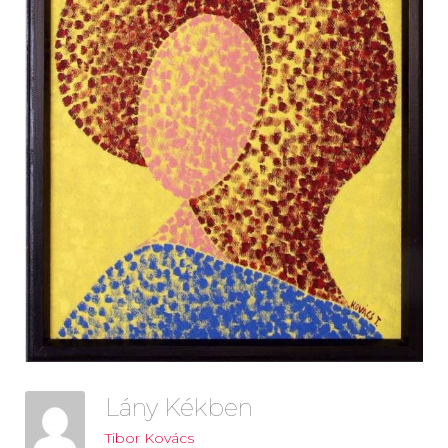
Lány Kékben
Tibor Kovács