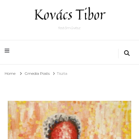
Kovács Tibor
festőművész
Home
Gmedia Posts
Tiszta