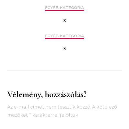
EGYÉB KATEGÓRIA
x
EGYÉB KATEGÓRIA
x
Vélemény, hozzászólás?
Az e-mail címet nem tesszük közzé.
A kötelező
mezőket
*
karakterrel jelöltük