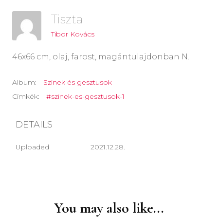
Tiszta
Tibor Kovács
46x66 cm, olaj, farost, magántulajdonban N.
Album:
Színek és gesztusok
Címkék:
#szinek-es-gesztusok-1
DETAILS
Uploaded
2021.12.28.
Post
Navigation
You may also like...