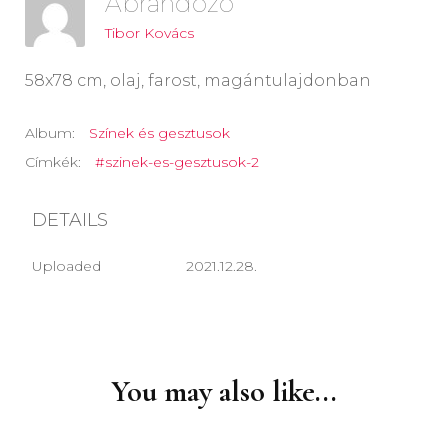
Ábrándozó
Tibor Kovács
58x78 cm, olaj, farost, magántulajdonban
Album:
Színek és gesztusok
Címkék:
#szinek-es-gesztusok-2
DETAILS
Uploaded
2021.12.28.
Post
Navigation
You may also like...