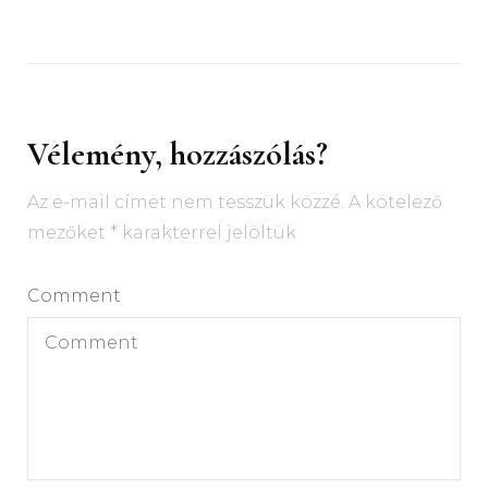
Vélemény, hozzászólás?
Az e-mail címet nem tesszük közzé.
A kötelező
mezőket
*
karakterrel jelöltük
Comment