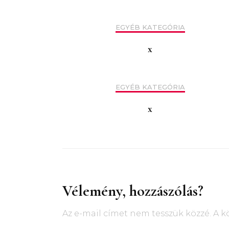
EGYÉB KATEGÓRIA
x
EGYÉB KATEGÓRIA
x
Vélemény, hozzászólás?
Az e-mail címet nem tesszük közzé.
A k