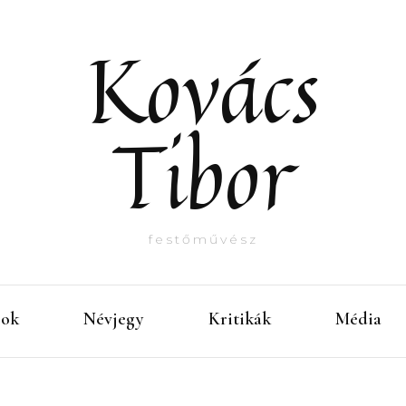
Kovács
Tibor
festőművész
sok
Névjegy
Kritikák
Média