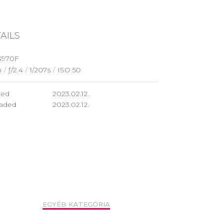
AILS
G970F
m
/
ƒ/2.4
/
1/207s
/
ISO 50
ted
2023.02.12.
aded
2023.02.12.
EGYÉB KATEGÓRIA