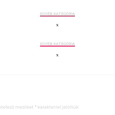
EGYÉB KATEGÓRIA
x
EGYÉB KATEGÓRIA
x
ötelező mezőket
*
karakterrel jelöltük